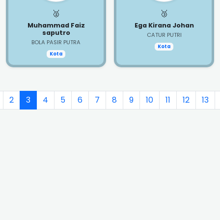
🥈
🥉
Muhammad Faiz
Ega Kirana Johan
saputro
CATUR PUTRI
BOLA PASIR PUTRA
Kota
Kota
2
3
4
5
6
7
8
9
10
11
12
13