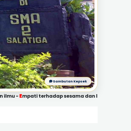
Sambutan Kepsek
R
ti terhadap sesama dan lingkungan -
eflektif se