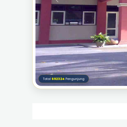
Total
692324
Pengunjung