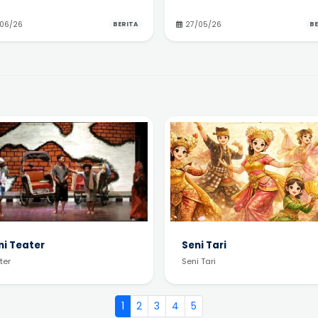
/06/26
27/05/26
BERITA
BE
ni Teater
Seni Tari
ter
Seni Tari
1
2
3
4
5