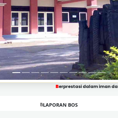
B
E
erprestasi dalam iman dan ilmu -
mpa
LAPORAN BOS