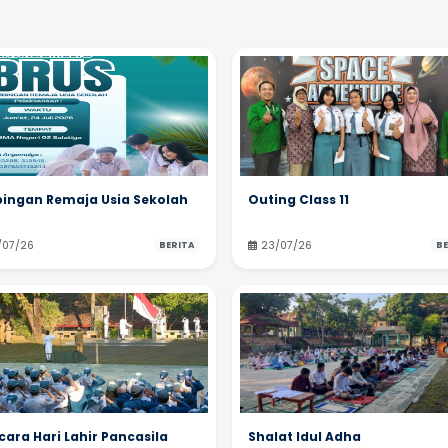
ingan Remaja Usia Sekolah
Outing Class 11
/07/26
23/07/26
BERITA
BE
ara Hari Lahir Pancasila
Shalat Idul Adha