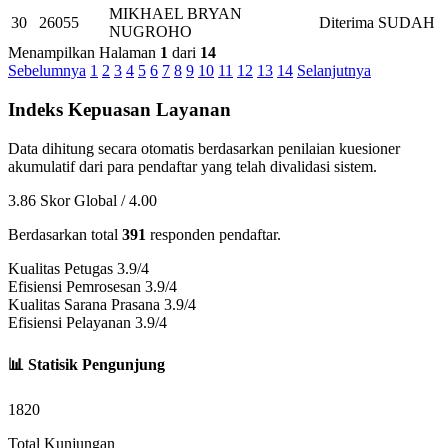
MIKHAEL BRYAN
30
26055
Diterima
SUDAH
NUGROHO
Menampilkan Halaman
1
dari
14
Sebelumnya
1
2
3
4
5
6
7
8
9
10
11
12
13
14
Selanjutnya
Indeks Kepuasan Layanan
Data dihitung secara otomatis berdasarkan penilaian kuesioner
akumulatif dari para pendaftar yang telah divalidasi sistem.
3.86
Skor Global / 4.00
Berdasarkan total
391
responden pendaftar.
Kualitas Petugas
3.9/4
Efisiensi Pemrosesan
3.9/4
Kualitas Sarana Prasana
3.9/4
Efisiensi Pelayanan
3.9/4
📊 Statisik Pengunjung
1820
Total Kunjungan