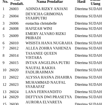
No.
Nama Pendaftar
Hasil
Pendaft.
Ulang
1
26003
ADINDA RIZKY ANJANI
Diterima
SUDAH
DEVICHA GRIMONIA
2
26004
Diterima
SUDAH
SYAHPUTRI
3
26006
eustachia christabelle
Diterima
SUDAH
4
26008
HAFIZAH WINI
Diterima
SUDAH
EMERY ALVARO RIZKI
5
26009
Diterima
SUDAH
PRIBADI
6
26010
WISISTA HANA NUGRAHA
Diterima
SUDAH
7
26012
ALLEA ZOHRA VAHENZA
Diterima
SUDAH
TASANEE QUEEN
8
26014
Diterima
SUDAH
VISTARA
9
26015
INTAN ANGELINA PUTRI
Diterima
SUDAH
NAUFAL RAKHA
10
26020
Diterima
SUDAH
FADLIRAHMAN
11
26022
ALYSSA HASNA ZHAHIRA
Diterima
SUDAH
MUHAMMAD NAUFAL
12
26023
Diterima
SUDAH
SYARAFAT
13
26024
LANA FERNANDITO
Diterima
SUDAH
14
26029
DEFTYAN DWI PRASETYA
Diterima
SUDAH
AURORA ELVARETA
15
26030
Diterima
SUDAH