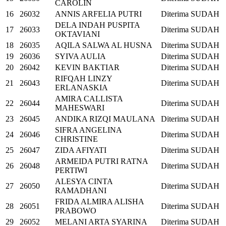
CAROLIN
16
26032
ANNIS ARFELIA PUTRI
Diterima
SUDAH
DELA INDAH PUSPITA
17
26033
Diterima
SUDAH
OKTAVIANI
18
26035
AQILA SALWA AL HUSNA
Diterima
SUDAH
19
26036
SYIVA AULIA
Diterima
SUDAH
20
26042
KEVIN BAKTIAR
Diterima
SUDAH
RIFQAH LINZY
21
26043
Diterima
SUDAH
ERLANASKIA
AMIRA CALLISTA
22
26044
Diterima
SUDAH
MAHESWARI
23
26045
ANDIKA RIZQI MAULANA
Diterima
SUDAH
SIFRA ANGELINA
24
26046
Diterima
SUDAH
CHRISTINE
25
26047
ZIDA AFIYATI
Diterima
SUDAH
ARMEIDA PUTRI RATNA
26
26048
Diterima
SUDAH
PERTIWI
ALESYA CINTA
27
26050
Diterima
SUDAH
RAMADHANI
FRIDA ALMIRA ALISHA
28
26051
Diterima
SUDAH
PRABOWO
29
26052
MELANI ARTA SYARINA
Diterima
SUDAH