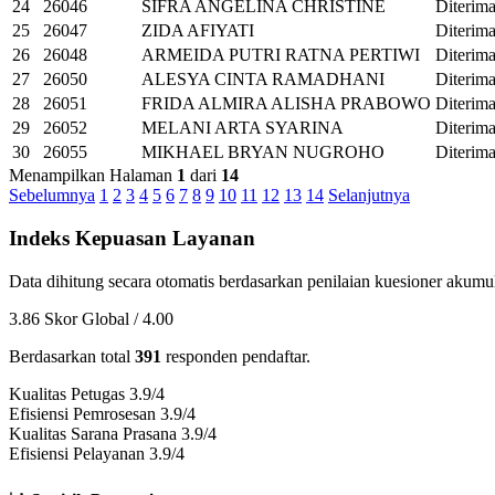
24
26046
SIFRA ANGELINA CHRISTINE
Diterim
25
26047
ZIDA AFIYATI
Diterim
26
26048
ARMEIDA PUTRI RATNA PERTIWI
Diterim
27
26050
ALESYA CINTA RAMADHANI
Diterim
28
26051
FRIDA ALMIRA ALISHA PRABOWO
Diterim
29
26052
MELANI ARTA SYARINA
Diterim
30
26055
MIKHAEL BRYAN NUGROHO
Diterim
Menampilkan Halaman
1
dari
14
Sebelumnya
1
2
3
4
5
6
7
8
9
10
11
12
13
14
Selanjutnya
Indeks Kepuasan Layanan
Data dihitung secara otomatis berdasarkan penilaian kuesioner akumulat
3.86
Skor Global / 4.00
Berdasarkan total
391
responden pendaftar.
Kualitas Petugas
3.9/4
Efisiensi Pemrosesan
3.9/4
Kualitas Sarana Prasana
3.9/4
Efisiensi Pelayanan
3.9/4