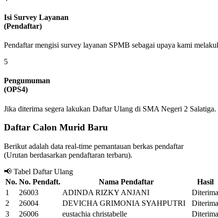
Isi Survey Layanan
(Pendaftar)
Pendaftar mengisi survey layanan SPMB sebagai upaya kami melaku
5
Pengumuman
(OPS4)
Jika diterima segera lakukan Daftar Ulang di SMA Negeri 2 Salatiga.
Daftar Calon Murid Baru
Berikut adalah data real-time pemantauan berkas pendaftar
(Urutan berdasarkan pendaftaran terbaru).
📢 Tabel Daftar Ulang
No.
No. Pendaft.
Nama Pendaftar
Hasil
1
26003
ADINDA RIZKY ANJANI
Diterim
2
26004
DEVICHA GRIMONIA SYAHPUTRI
Diterim
3
26006
eustachia christabelle
Diterim