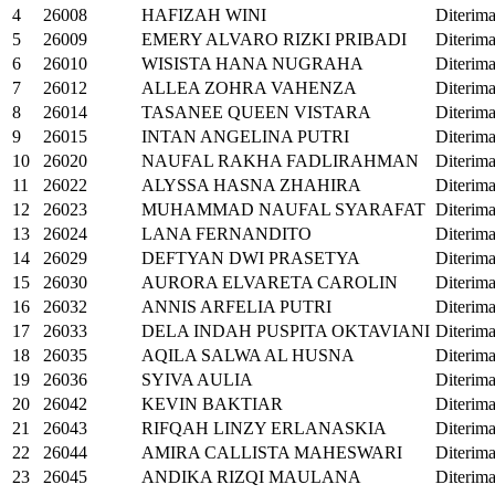
4
26008
HAFIZAH WINI
Diterim
5
26009
EMERY ALVARO RIZKI PRIBADI
Diterim
6
26010
WISISTA HANA NUGRAHA
Diterim
7
26012
ALLEA ZOHRA VAHENZA
Diterim
8
26014
TASANEE QUEEN VISTARA
Diterim
9
26015
INTAN ANGELINA PUTRI
Diterim
10
26020
NAUFAL RAKHA FADLIRAHMAN
Diterim
11
26022
ALYSSA HASNA ZHAHIRA
Diterim
12
26023
MUHAMMAD NAUFAL SYARAFAT
Diterim
13
26024
LANA FERNANDITO
Diterim
14
26029
DEFTYAN DWI PRASETYA
Diterim
15
26030
AURORA ELVARETA CAROLIN
Diterim
16
26032
ANNIS ARFELIA PUTRI
Diterim
17
26033
DELA INDAH PUSPITA OKTAVIANI
Diterim
18
26035
AQILA SALWA AL HUSNA
Diterim
19
26036
SYIVA AULIA
Diterim
20
26042
KEVIN BAKTIAR
Diterim
21
26043
RIFQAH LINZY ERLANASKIA
Diterim
22
26044
AMIRA CALLISTA MAHESWARI
Diterim
23
26045
ANDIKA RIZQI MAULANA
Diterim