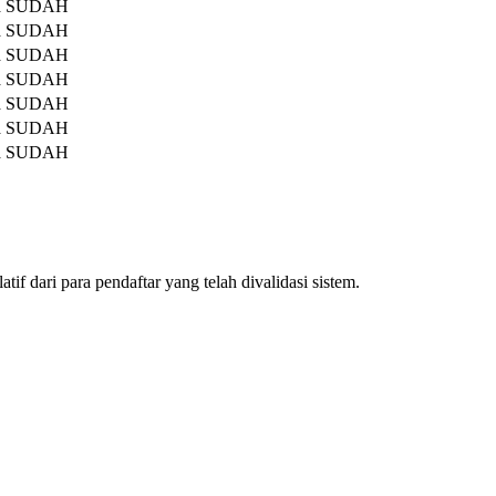
a
SUDAH
a
SUDAH
a
SUDAH
a
SUDAH
a
SUDAH
a
SUDAH
a
SUDAH
if dari para pendaftar yang telah divalidasi sistem.