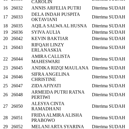
CAROLIN
16
26032
ANNIS ARFELIA PUTRI
Diterima
SUDAH
DELA INDAH PUSPITA
17
26033
Diterima
SUDAH
OKTAVIANI
18
26035
AQILA SALWA AL HUSNA
Diterima
SUDAH
19
26036
SYIVA AULIA
Diterima
SUDAH
20
26042
KEVIN BAKTIAR
Diterima
SUDAH
RIFQAH LINZY
21
26043
Diterima
SUDAH
ERLANASKIA
AMIRA CALLISTA
22
26044
Diterima
SUDAH
MAHESWARI
23
26045
ANDIKA RIZQI MAULANA
Diterima
SUDAH
SIFRA ANGELINA
24
26046
Diterima
SUDAH
CHRISTINE
25
26047
ZIDA AFIYATI
Diterima
SUDAH
ARMEIDA PUTRI RATNA
26
26048
Diterima
SUDAH
PERTIWI
ALESYA CINTA
27
26050
Diterima
SUDAH
RAMADHANI
FRIDA ALMIRA ALISHA
28
26051
Diterima
SUDAH
PRABOWO
29
26052
MELANI ARTA SYARINA
Diterima
SUDAH