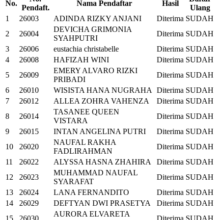
No.
Nama Pendaftar
Hasil
Pendaft.
Ulang
1
26003
ADINDA RIZKY ANJANI
Diterima
SUDAH
DEVICHA GRIMONIA
2
26004
Diterima
SUDAH
SYAHPUTRI
3
26006
eustachia christabelle
Diterima
SUDAH
4
26008
HAFIZAH WINI
Diterima
SUDAH
EMERY ALVARO RIZKI
5
26009
Diterima
SUDAH
PRIBADI
6
26010
WISISTA HANA NUGRAHA
Diterima
SUDAH
7
26012
ALLEA ZOHRA VAHENZA
Diterima
SUDAH
TASANEE QUEEN
8
26014
Diterima
SUDAH
VISTARA
9
26015
INTAN ANGELINA PUTRI
Diterima
SUDAH
NAUFAL RAKHA
10
26020
Diterima
SUDAH
FADLIRAHMAN
11
26022
ALYSSA HASNA ZHAHIRA
Diterima
SUDAH
MUHAMMAD NAUFAL
12
26023
Diterima
SUDAH
SYARAFAT
13
26024
LANA FERNANDITO
Diterima
SUDAH
14
26029
DEFTYAN DWI PRASETYA
Diterima
SUDAH
AURORA ELVARETA
15
26030
Diterima
SUDAH