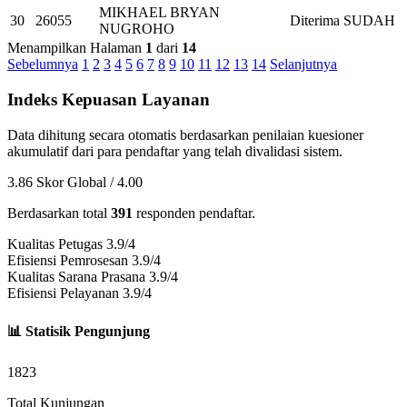
MIKHAEL BRYAN
30
26055
Diterima
SUDAH
NUGROHO
Menampilkan Halaman
1
dari
14
Sebelumnya
1
2
3
4
5
6
7
8
9
10
11
12
13
14
Selanjutnya
Indeks Kepuasan Layanan
Data dihitung secara otomatis berdasarkan penilaian kuesioner
akumulatif dari para pendaftar yang telah divalidasi sistem.
3.86
Skor Global / 4.00
Berdasarkan total
391
responden pendaftar.
Kualitas Petugas
3.9/4
Efisiensi Pemrosesan
3.9/4
Kualitas Sarana Prasana
3.9/4
Efisiensi Pelayanan
3.9/4
📊 Statisik Pengunjung
1823
Total Kunjungan