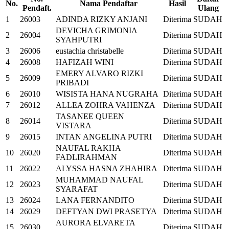
No.
Nama Pendaftar
Hasil
Pendaft.
Ulang
1
26003
ADINDA RIZKY ANJANI
Diterima
SUDAH
DEVICHA GRIMONIA
2
26004
Diterima
SUDAH
SYAHPUTRI
3
26006
eustachia christabelle
Diterima
SUDAH
4
26008
HAFIZAH WINI
Diterima
SUDAH
EMERY ALVARO RIZKI
5
26009
Diterima
SUDAH
PRIBADI
6
26010
WISISTA HANA NUGRAHA
Diterima
SUDAH
7
26012
ALLEA ZOHRA VAHENZA
Diterima
SUDAH
TASANEE QUEEN
8
26014
Diterima
SUDAH
VISTARA
9
26015
INTAN ANGELINA PUTRI
Diterima
SUDAH
NAUFAL RAKHA
10
26020
Diterima
SUDAH
FADLIRAHMAN
11
26022
ALYSSA HASNA ZHAHIRA
Diterima
SUDAH
MUHAMMAD NAUFAL
12
26023
Diterima
SUDAH
SYARAFAT
13
26024
LANA FERNANDITO
Diterima
SUDAH
14
26029
DEFTYAN DWI PRASETYA
Diterima
SUDAH
AURORA ELVARETA
15
26030
Diterima
SUDAH