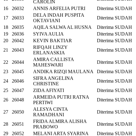
CAROLIN
16
26032
ANNIS ARFELIA PUTRI
Diterima
SUDAH
DELA INDAH PUSPITA
17
26033
Diterima
SUDAH
OKTAVIANI
18
26035
AQILA SALWA AL HUSNA
Diterima
SUDAH
19
26036
SYIVA AULIA
Diterima
SUDAH
20
26042
KEVIN BAKTIAR
Diterima
SUDAH
RIFQAH LINZY
21
26043
Diterima
SUDAH
ERLANASKIA
AMIRA CALLISTA
22
26044
Diterima
SUDAH
MAHESWARI
23
26045
ANDIKA RIZQI MAULANA
Diterima
SUDAH
SIFRA ANGELINA
24
26046
Diterima
SUDAH
CHRISTINE
25
26047
ZIDA AFIYATI
Diterima
SUDAH
ARMEIDA PUTRI RATNA
26
26048
Diterima
SUDAH
PERTIWI
ALESYA CINTA
27
26050
Diterima
SUDAH
RAMADHANI
FRIDA ALMIRA ALISHA
28
26051
Diterima
SUDAH
PRABOWO
29
26052
MELANI ARTA SYARINA
Diterima
SUDAH