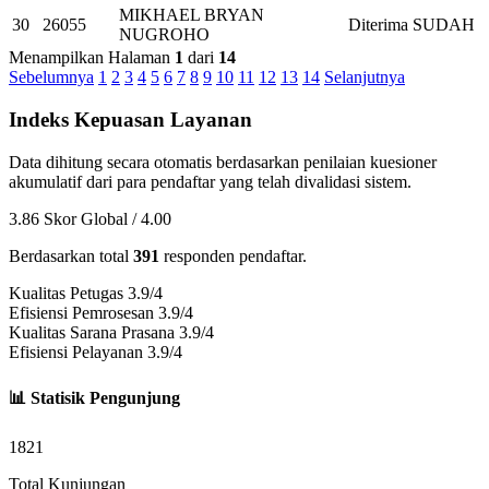
MIKHAEL BRYAN
30
26055
Diterima
SUDAH
NUGROHO
Menampilkan Halaman
1
dari
14
Sebelumnya
1
2
3
4
5
6
7
8
9
10
11
12
13
14
Selanjutnya
Indeks Kepuasan Layanan
Data dihitung secara otomatis berdasarkan penilaian kuesioner
akumulatif dari para pendaftar yang telah divalidasi sistem.
3.86
Skor Global / 4.00
Berdasarkan total
391
responden pendaftar.
Kualitas Petugas
3.9/4
Efisiensi Pemrosesan
3.9/4
Kualitas Sarana Prasana
3.9/4
Efisiensi Pelayanan
3.9/4
📊 Statisik Pengunjung
1821
Total Kunjungan