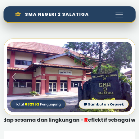
SMA NEGERI 2 SALATIGA
Total
682352
Pengunjung
Sambutan Kepsek
R
J
esama dan lingkungan -
eflektif sebagai warga -