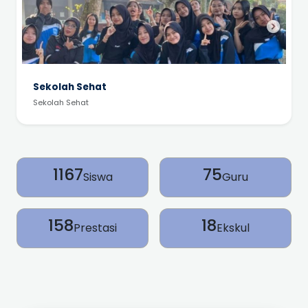
Sekolah Sehat
Sekolah Sehat
1167
75
Siswa
Guru
158
18
Prestasi
Ekskul