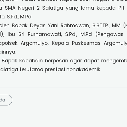
a SMA Negeri 2 Salatiga yang lama kepada Plt
, S.Pd., M.Pd.
ri oleh Bapak Deyas Yani Rahmawan, S.STTP., MM 
I), Ibu Sri Purnamawati, S.Pd., M.Pd (Pengaw
apolsek Argomulyo, Kepala Puskesmas Argomuly
ainnya.
i Bapak Kacabdin berpesan agar dapat mengemb
Salatiga terutama prestasi nonakademik.
da