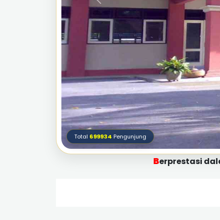
Total
699934
Pengunjung
B
erprestasi dalam iman dan