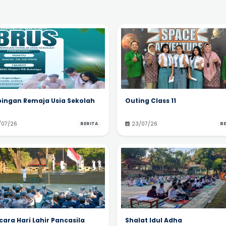
ingan Remaja Usia Sekolah
Outing Class 11
/07/26
23/07/26
BERITA
BE
ara Hari Lahir Pancasila
Shalat Idul Adha