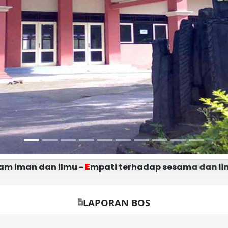
E
R
 ilmu -
mpati terhadap sesama dan lingkungan -
LAPORAN BOS