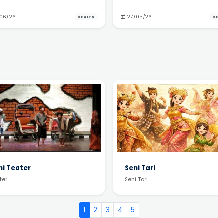
/06/26
27/05/26
BERITA
BE
ni Teater
Seni Tari
ter
Seni Tari
1
2
3
4
5