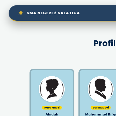
SMA NEGERI 2 SALATIGA
Profi
Guru Mapel
Guru Mapel
Abidah
Muhammad Rifq