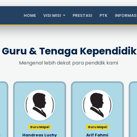
HOME
VISI MISI
PRESTASI
PTK
INFORMAS
l Guru & Tenaga Kependidi
Mengenal lebih dekat para pendidik kami
Guru Mapel
Guru Mapel
i
Handreas Luchy
Arif Fahmi