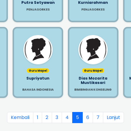
Putra Setyawan
Kurniarahman
PENJASORKES
PENJASORKES
Guru Mapel
Guru Mapel
Supriyatun
Dias Mozarita
Mustikasari
BAHASA INDONESIA
BIMBINGAN KONSELING
Kembali
1
2
3
4
5
6
7
Lanjut