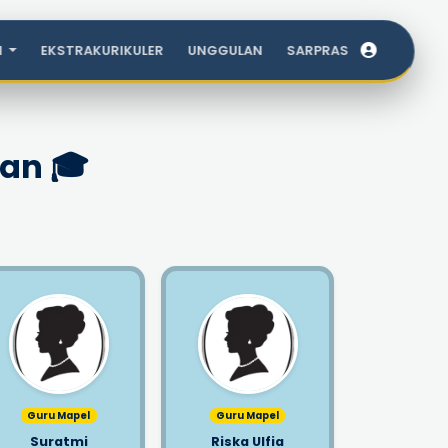
I
EKSTRAKURIKULER
UNGGULAN
SARPRAS
kan 🎓
Guru Mapel
Guru Mapel
Suratmi
Riska Ulfia