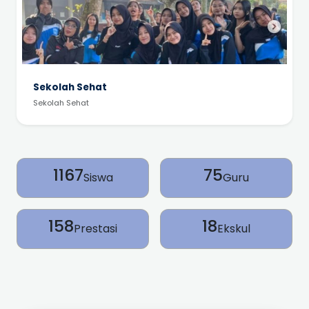
Sekolah Sehat
Sekolah Sehat
1167
75
Siswa
Guru
158
18
Prestasi
Ekskul