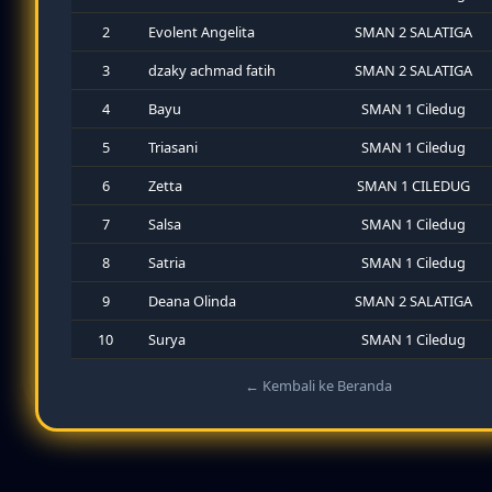
2
Evolent Angelita
SMAN 2 SALATIGA
Mengikuti pemilihan ketua
Karang Taruna di desa.
3
dzaky achmad fatih
SMAN 2 SALATIGA
Menghormati perbedaan
4
Bayu
SMAN 1 Ciledug
adat istiadat di tempat
perantauan.
5
Triasani
SMAN 1 Ciledug
6
Zetta
SMAN 1 CILEDUG
Menghargai transparansi
dalam pengelolaan dana
7
Salsa
SMAN 1 Ciledug
desa.
8
Satria
SMAN 1 Ciledug
Menghafal dan menghayati
lagu kebangsaan Indonesia
9
Deana Olinda
SMAN 2 SALATIGA
Raya.
10
Surya
SMAN 1 Ciledug
← Kembali ke Beranda