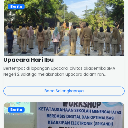
Berita
Upacara Hari Ibu
Bertempat di lapangan upacara, civitas akademika SMA
Negeri 2 Salatiga melaksnakan upacara dalam ran...
Baca Selengkapnya
Berita