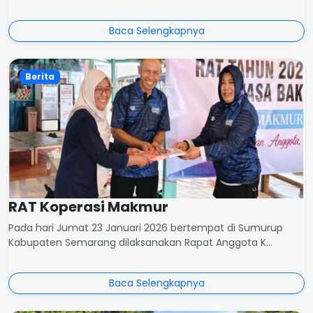
Baca Selengkapnya
Berita
RAT Koperasi Makmur
Pada hari Jumat 23 Januari 2026 bertempat di Sumurup
Kabupaten Semarang dilaksanakan Rapat Anggota K...
Baca Selengkapnya