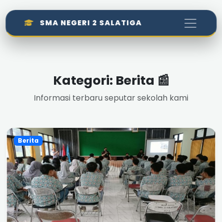
SMA NEGERI 2 SALATIGA
Kategori: Berita 📰
Informasi terbaru seputar sekolah kami
Berita