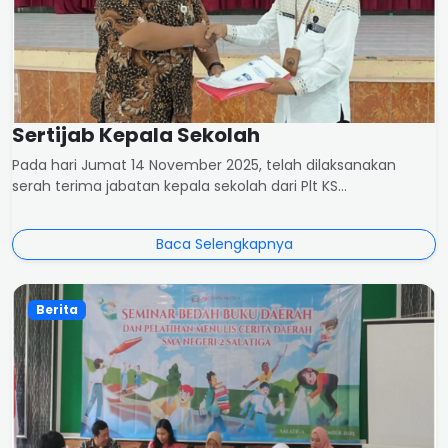
Sertijab Kepala Sekolah
Pada hari Jumat 14 November 2025, telah dilaksanakan
serah terima jabatan kepala sekolah dari Plt KS...
Baca Selengkapnya
Berita