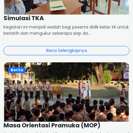
Simulasi TKA
Kegiatan ini menjadi wadah bagi peserta didik kelas XII untuk
berlatih dan mengukur seberapa siap da...
Baca Selengkapnya
Berita
Masa Orientasi Pramuka (MOP)