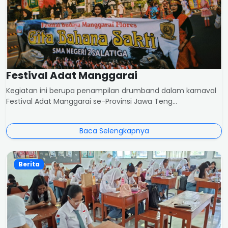
Festival Adat Manggarai
Kegiatan ini berupa penampilan drumband dalam karnaval
Festival Adat Manggarai se-Provinsi Jawa Teng...
Baca Selengkapnya
Berita